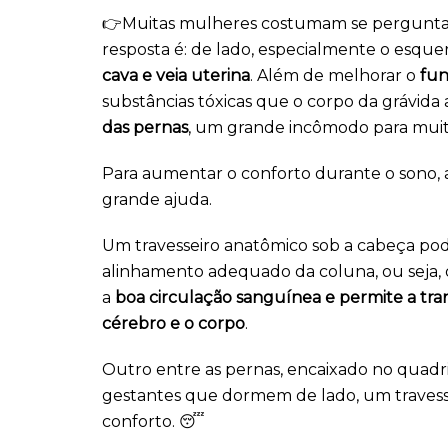
👉Muitas mulheres costumam se pergunt
resposta é: de lado, especialmente o esque
cava e veia uterina
. Além de melhorar o
fun
substâncias tóxicas que o corpo da grávida
das pernas
, um grande incômodo para muit
Para aumentar o conforto durante o sono, a
grande ajuda.
Um travesseiro anatômico sob a cabeça pode
alinhamento adequado da coluna, ou seja,
a
boa circulação sanguínea e permite a tra
cérebro e o corpo
.
Outro entre as pernas, encaixado no quadril
gestantes que dormem de lado, um travess
conforto. 😴