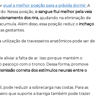
ar
qual a melhor posição para a grávida dormir
.
A
rdo. Nessa posição,
o sangue flui melhor pela veia
cionamento dos rins
, ajudando na eliminação de
 acumula. Além disso, essa posição reduz o
inchaço
as gestantes.
 utilização de travesseiros anatômicos pode ser de
 aliviar a falta de ar. Isso porque mantém o
 o pescoço com o tronco. Dessa forma, promove
nsmissão correta dos estímulos neurais entre o
, pode reduzir a sobrecarga nas costas. Para as
eiro que suporte a barriga também pode trazer