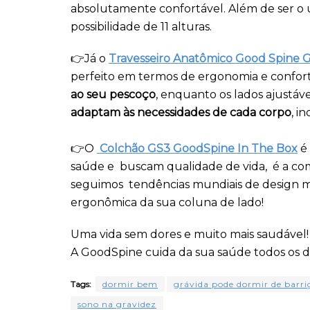
absolutamente confortável. Além de ser o
possibilidade de 11 alturas.
👉Já o
Travesseiro Anatômico Good Spine 
perfeito em termos de ergonomia e confor
ao seu pescoço
, enquanto os lados ajustá
adaptam às necessidades de cada corpo
, i
👉O
Colchão GS3 GoodSpine In The Box
é
saúde e buscam qualidade de vida, é a com
seguimos tendências mundiais de design m
ergonômica da sua coluna de lado!
Uma vida sem dores e muito mais saudável!
A GoodSpine cuida da sua saúde todos os di
Tags:
dormir bem
grávida pode dormir de barri
sono na gravidez