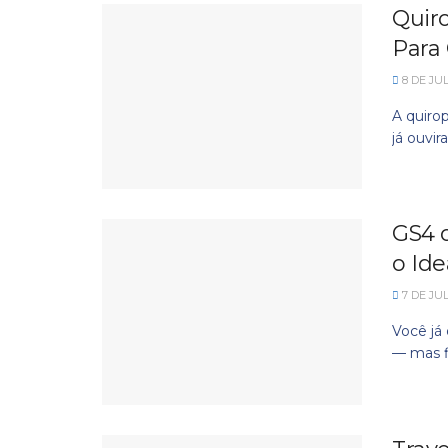
Quir
Para
8 DE JU
A quiro
já ouvir
GS4 o
o Ide
7 DE JU
Você já
— mas fi