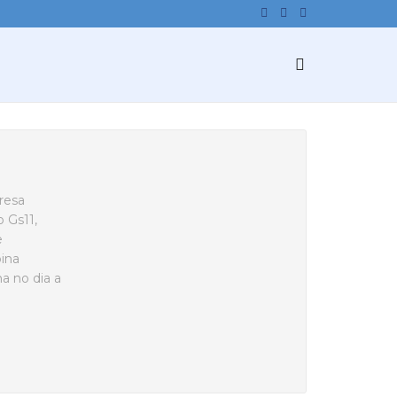
resa
 Gs11,
e
bina
a no dia a