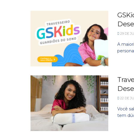
GSKi
Dese
29 DE J
A maiori
persona
Trave
Dese
22 DE J
Você sa
tem dúv