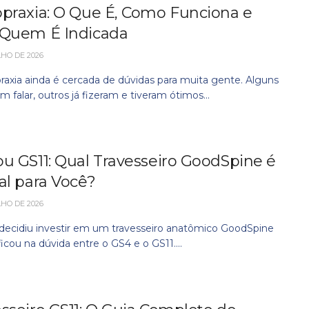
opraxia: O Que É, Como Funciona e
 Quem É Indicada
LHO DE 2026
praxia ainda é cercada de dúvidas para muita gente. Alguns
am falar, outros já fizeram e tiveram ótimos...
u GS11: Qual Travesseiro GoodSpine é
al para Você?
LHO DE 2026
 decidiu investir em um travesseiro anatômico GoodSpine
cou na dúvida entre o GS4 e o GS11....