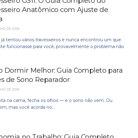
sseiro GS11: O Guia Completo do
esseiro Anatômico com Ajuste de
a
LHO DE 2026
 já tentou vários travesseiros e nunca encontrou um que
te funcionasse para você, provavelmente o problema não
 Dormir Melhor: Guia Completo para
es de Sono Reparador
LHO DE 2026
ita na cama, fecha os olhos — e o sono não vem. Ou
em, mas você acorda no...
nomia no Trabalho: Guia Completo