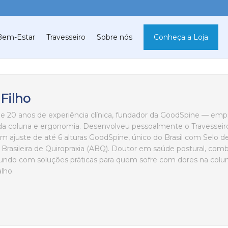
Bem-Estar
Travesseiro
Sobre nós
Conheça a Loja
 Filho
de 20 anos de experiência clínica, fundador da GoodSpine — emp
da coluna e ergonomia. Desenvolveu pessoalmente o Travesseiro
m ajuste de até 6 alturas GoodSpine, único do Brasil com Selo d
Brasileira de Quiropraxia (ABQ). Doutor em saúde postural, com
undo com soluções práticas para quem sofre com dores na colun
lho.