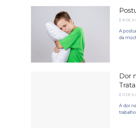
Postu
16 DE JU
A postu
da mochi
Dor n
Trata
13 DE JU
A dor n
trabalh