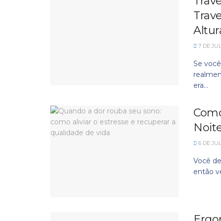
Trave
Trav
Altur
7 DE JU
Se você
realmen
era...
Como
Noit
6 DE JU
Você de
então v
Ergo