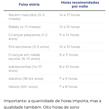
Horas recomendadas
Faixa etária
por noite
Recém-nascidos (0–3
14 a 17 horas
meses)
Bebês (4–11 meses)
12 a 15 horas
Crianças pequenas (1–2
11 a 14 horas
anos)
Pré-escolares (3–5 anos)
10 a 13 horas
Crianças em idade
9 a 11 horas
escolar (6–13 anos)
Adolescentes (14–17
8 a 10 horas
anos)
Adultos (18–64 anos)
7 a 9 horas
Idosos (65+ anos)
7 a 8 horas
Importante: a quantidade de horas importa, mas a
qualidade também. Oito horas de sono