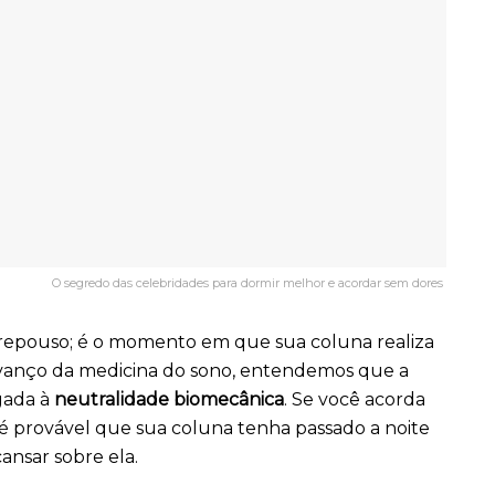
O segredo das celebridades para dormir melhor e acordar sem dores
repouso; é o momento em que sua coluna realiza
vanço da medicina do sono, entendemos que a
gada à
neutralidade biomecânica
. Se você acorda
 é provável que sua coluna tenha passado a noite
ansar sobre ela.