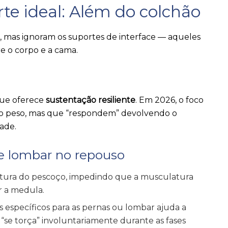
te ideal: Além do colchão
, mas ignoram os suportes de interface — aqueles
 o corpo e a cama.
que oferece
sustentação resiliente
. Em 2026, o foco
ao peso, mas que “respondem” devolvendo o
ade.
 e lombar no repouso
tura do pescoço, impedindo que a musculatura
r a medula.
 específicos para as pernas ou lombar ajuda a
 “se torça” involuntariamente durante as fases