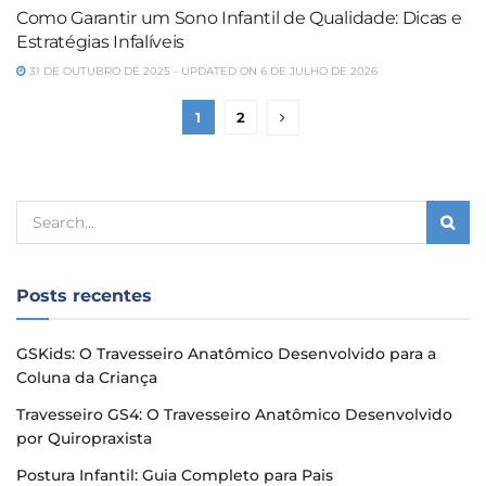
Como Garantir um Sono Infantil de Qualidade: Dicas e
SAÚDE INFANTIL
Estratégias Infalíveis
31 DE OUTUBRO DE 2025 - UPDATED ON 6 DE JULHO DE 2026
1
2
Posts recentes
GSKids: O Travesseiro Anatômico Desenvolvido para a
Coluna da Criança
Travesseiro GS4: O Travesseiro Anatômico Desenvolvido
por Quiropraxista
Postura Infantil: Guia Completo para Pais