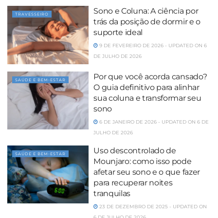
Sono e Coluna: A ciência por
TRAVESSEIRO
trás da posição de dormir e o
suporte ideal
9 DE FEVEREIRO DE 2026 - UPDATED ON 6
DE JULHO DE 2026
Por que você acorda cansado?
SAÚDE E BEM-ESTAR
O guia definitivo para alinhar
sua coluna e transformar seu
sono
6 DE JANEIRO DE 2026 - UPDATED ON 6 DE
JULHO DE 2026
Uso descontrolado de
SAÚDE E BEM-ESTAR
Mounjaro: como isso pode
afetar seu sono e o que fazer
para recuperar noites
tranquilas
23 DE DEZEMBRO DE 2025 - UPDATED ON
6 DE JULHO DE 2026