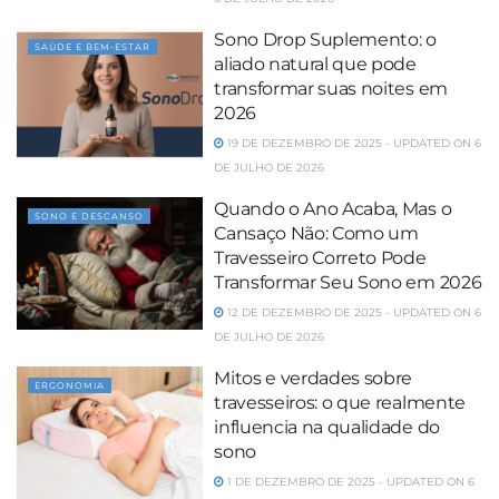
Sono Drop Suplemento: o
SAÚDE E BEM-ESTAR
aliado natural que pode
transformar suas noites em
2026
19 DE DEZEMBRO DE 2025 - UPDATED ON 6
DE JULHO DE 2026
Quando o Ano Acaba, Mas o
SONO E DESCANSO
Cansaço Não: Como um
Travesseiro Correto Pode
Transformar Seu Sono em 2026
12 DE DEZEMBRO DE 2025 - UPDATED ON 6
DE JULHO DE 2026
Mitos e verdades sobre
ERGONOMIA
travesseiros: o que realmente
influencia na qualidade do
sono
1 DE DEZEMBRO DE 2025 - UPDATED ON 6