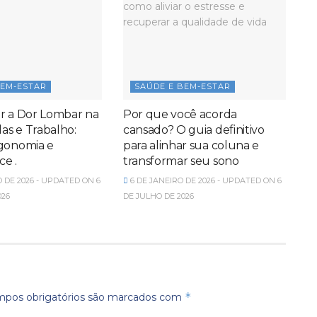
BEM-ESTAR
SAÚDE E BEM-ESTAR
r a Dor Lombar na
Por que você acorda
las e Trabalho:
cansado? O guia definitivo
gonomia e
para alinhar sua coluna e
e .
transformar seu sono
O DE 2026 - UPDATED ON 6
6 DE JANEIRO DE 2026 - UPDATED ON 6
026
DE JULHO DE 2026
*
pos obrigatórios são marcados com