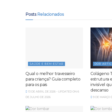
Posts
Relacionados
SAÚDE E BEM-ESTAR
DOR ARTI
Qual o melhor travesseiro
Colágeno T
para criança? Guia completo
estrutura 
para os pais
invisível 
descanso
13 DE ABRIL DE 2026 - UPDATED ON 6
DE JULHO DE 2026
9 DE MARÇO D