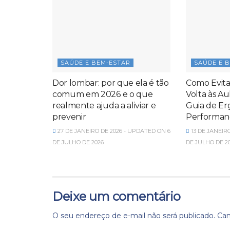
SAÚDE E BEM-ESTAR
SAÚDE E 
Dor lombar: por que ela é tão
Como Evita
comum em 2026 e o que
Volta às Au
realmente ajuda a aliviar e
Guia de Er
prevenir
Performanc
27 DE JANEIRO DE 2026 - UPDATED ON 6
13 DE JANEIR
DE JULHO DE 2026
DE JULHO DE 2
Deixe um comentário
O seu endereço de e-mail não será publicado.
Cam