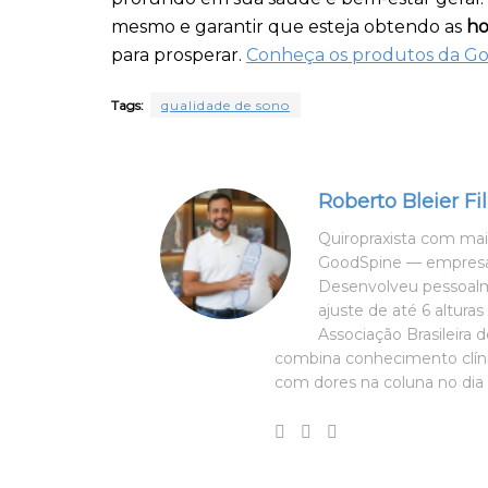
mesmo e garantir que esteja obtendo as
ho
para prosperar.
Conheça os produtos da G
Tags:
qualidade de sono
Roberto Bleier Fi
Quiropraxista com mais
GoodSpine — empresa 
Desenvolveu pessoalm
ajuste de até 6 altura
Associação Brasileira 
combina conhecimento clíni
com dores na coluna no dia 