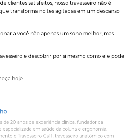
clientes satisfeitos, nosso travesseiro não é
que transforma noites agitadas em um descanso
rcionar a você não apenas um sono melhor, mas
avesseiro e descobrir por si mesmo como ele pode
meça hoje.
lho
 de 20 anos de experiência clínica, fundador da
especializada em saúde da coluna e ergonomia.
ente o Travesseiro Gs11, travesseiro anatômico com