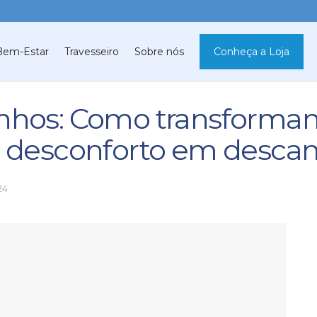
Bem-Estar
Travesseiro
Sobre nós
Conheça a Loja
onhos: Como transformam
e desconforto em descan
24