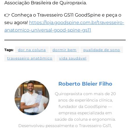
Associação Brasileira de Quiropraxia.
👉 Conheça o Travesseiro GS11 GoodSpine e peça o
seu agora!
https://loja.goodspine.com.br/travesseiro-
anatomico-universal-good-spine-gs11
Tags:
dor na coluna
dormir bem
qualidade de sono
travesseiro anatômico
vida saudável
Roberto Bleier Filho
Quiropraxista com mais de 20
anos de experiência clínica,
fundador da GoodSpine —
empresa especializada em
saúde da coluna e ergonomia.
Desenvolveu pessoalmente o Travesseiro Gs11,