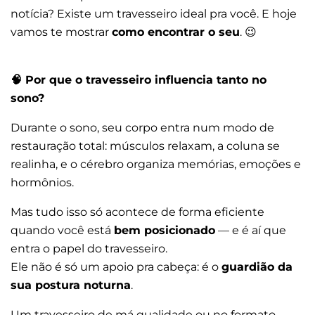
notícia? Existe um travesseiro ideal pra você. E hoje
vamos te mostrar
como encontrar o seu
. 😉
🧠
Por que o travesseiro influencia tanto no
sono?
Durante o sono, seu corpo entra num modo de
restauração total: músculos relaxam, a coluna se
realinha, e o cérebro organiza memórias, emoções e
hormônios.
Mas tudo isso só acontece de forma eficiente
quando você está
bem posicionado
— e é aí que
entra o papel do travesseiro.
Ele não é só um apoio pra cabeça: é o
guardião da
sua postura noturna
.
Um travesseiro de má qualidade ou no formato