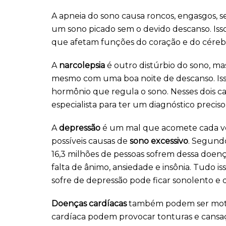
A apneia do sono causa roncos, engasgos,
um sono picado sem o devido descanso. Isso
que afetam funções do coração e do cérebr
A
narcolepsia
é outro distúrbio do sono, ma
mesmo com uma boa noite de descanso. Isso
hormônio que regula o sono. Nesses dois ca
especialista para ter um diagnóstico preciso
A
depressão
é um mal que acomete cada ve
possíveis causas de
sono excessivo
. Segund
16,3 milhões de pessoas sofrem dessa doen
falta de ânimo, ansiedade e insônia. Tudo i
sofre de depressão pode ficar sonolento e q
Doenças cardíacas
também podem ser motivo
cardíaca podem provocar tonturas e cansa