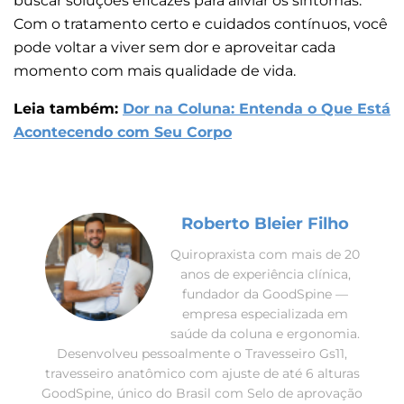
buscar soluções eficazes para aliviar os sintomas.
Com o tratamento certo e cuidados contínuos, você
pode voltar a viver sem dor e aproveitar cada
momento com mais qualidade de vida.
Leia também:
Dor na Coluna: Entenda o Que Está
Acontecendo com Seu Corpo
Roberto Bleier Filho
Quiropraxista com mais de 20
anos de experiência clínica,
fundador da GoodSpine —
empresa especializada em
saúde da coluna e ergonomia.
Desenvolveu pessoalmente o Travesseiro Gs11,
travesseiro anatômico com ajuste de até 6 alturas
GoodSpine, único do Brasil com Selo de aprovação