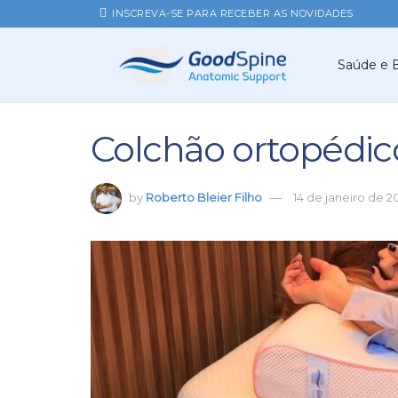
INSCREVA-SE PARA RECEBER AS NOVIDADES
Saúde e 
Colchão ortopédic
by
Roberto Bleier Filho
14 de janeiro de 