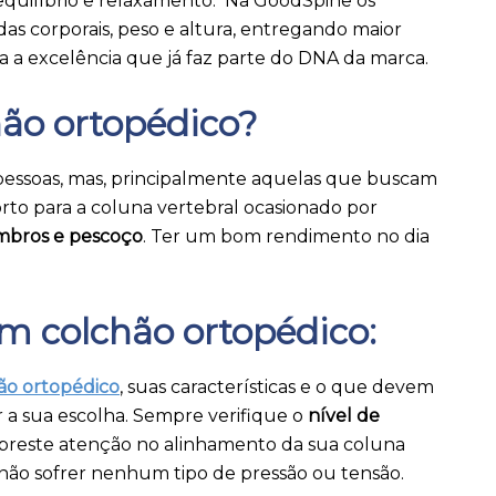
equilíbrio e relaxamento. Na GoodSpine os
das corporais, peso e altura, entregando maior
da a excelência que já faz parte do DNA da marca.
ão ortopédico?
pessoas, mas, principalmente aquelas que buscam
o para a coluna vertebral ocasionado por
mbros e pescoço
. Ter um bom rendimento no dia
 colchão ortopédico:
ão ortopédico
, suas características e o que devem
zer a sua escolha. Sempre verifique o
nível de
 preste atenção no alinhamento da sua coluna
e não sofrer nenhum tipo de pressão ou tensão.