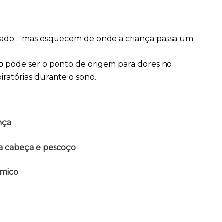
alçado… mas esquecem de onde a criança passa um
o
pode ser o ponto de origem para dores no
iratórias durante o sono.
nça
a cabeça e pescoço
ômico